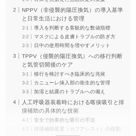
NPPV（非侵襲的陽圧換気）の導入基準
と日常生活における管理
導入を判断する客観的な数値指標
マスクによる皮膚トラブルの防ぎ方
日中の使用時間を増やすメリット
TPPV（侵襲的陽圧換気）への移行判断
と気管切開後のケア
移行を検討すべき臨床的な兆候
カニューレ挿入部の衛生的な管理
加湿と結露のトラブルへの備え
人工呼吸器装着時における喀痰吸引と排
痰補助の具体的な技術
安全で効果的な吸引の手法
排痰補助装置（カフアシスト）の役割