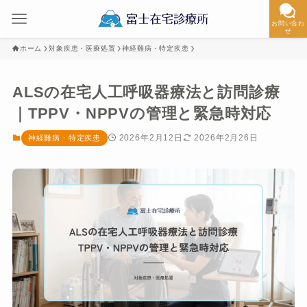
お問い合わ
せ
ホーム
対象疾患・医療処置
神経難病・特定疾患
ALSの在宅人工呼吸器療法と訪問診療
｜TPPV・NPPVの管理と緊急時対応
2026年2月12日
2026年2月26日
神経難病・特定疾患