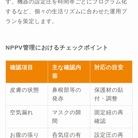
す。機器の設定圧を時間帯ごとにプログラム化
するなど、個々の生活リズムに合わせた運用プ
ランを策定します。
NPPV管理におけるチェックポイント
確認項目
主な確認内
対応の目安
容
皮膚の状態
鼻根部等の
保護材の貼
発赤
付・調整
空気漏れ
マスクの隙
固定紐の再
間
確認
お腹の張り
呑気症の有
設定圧の再