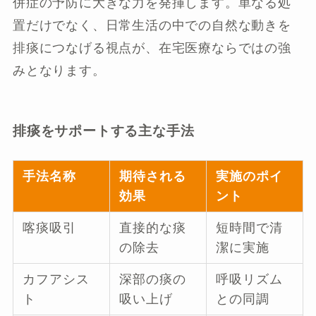
併症の予防に大きな力を発揮します。単なる処
置だけでなく、日常生活の中での自然な動きを
排痰につなげる視点が、在宅医療ならではの強
みとなります。
排痰をサポートする主な手法
手法名称
期待される
実施のポイ
効果
ント
喀痰吸引
直接的な痰
短時間で清
の除去
潔に実施
カフアシス
深部の痰の
呼吸リズム
ト
吸い上げ
との同調