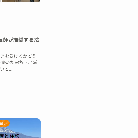
 医師が推奨する接
ケアを受けるかどう
で築いた家族・地域
と...
違い