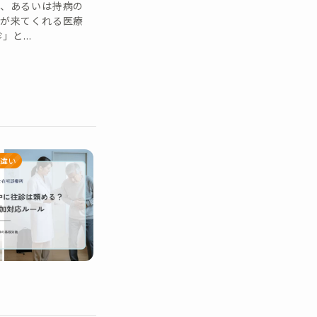
き、あるいは持病の
師が来てくれる医療
と...
違い