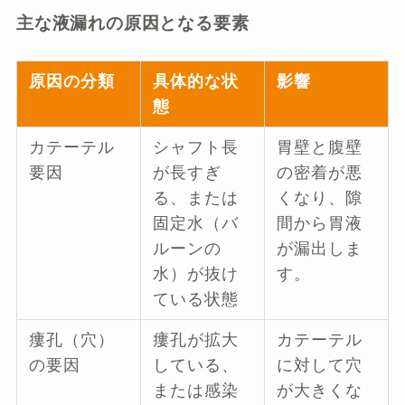
主な液漏れの原因となる要素
原因の分類
具体的な状
影響
態
カテーテル
シャフト長
胃壁と腹壁
要因
が長すぎ
の密着が悪
る、または
くなり、隙
固定水（バ
間から胃液
ルーンの
が漏出しま
水）が抜け
す。
ている状態
瘻孔（穴）
瘻孔が拡大
カテーテル
の要因
している、
に対して穴
または感染
が大きくな