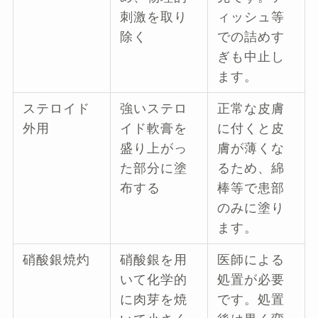
刺激を取り
ィッシュ等
除く
での詰めす
ぎも中止し
ます。
ステロイド
強いステロ
正常な皮膚
外用
イド軟膏を
に付くと皮
盛り上がっ
膚が薄くな
た部分に塗
るため、綿
布する
棒等で患部
のみに塗り
ます。
硝酸銀焼灼
硝酸銀を用
医師による
いて化学的
処置が必要
に肉芽を焼
です。処置