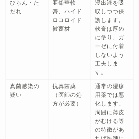
びらん・た
亜鉛華軟
浸出液を吸
だれ
膏、ハイド
収しつつ保
ロコロイド
護します。
被覆材
軟膏は厚め
に塗り、ガ
ーゼに付着
しないよう
工夫しま
す。
真菌感染の
抗真菌薬
通常の湿疹
疑い
（医師の処
用薬では悪
方が必要）
化します。
周囲に薄皮
がむける等
の特徴があ
れば医師に