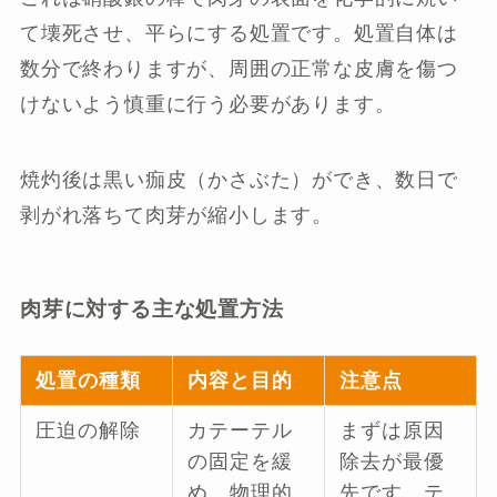
て壊死させ、平らにする処置です。処置自体は
数分で終わりますが、周囲の正常な皮膚を傷つ
けないよう慎重に行う必要があります。
焼灼後は黒い痂皮（かさぶた）ができ、数日で
剥がれ落ちて肉芽が縮小します。
肉芽に対する主な処置方法
処置の種類
内容と目的
注意点
圧迫の解除
カテーテル
まずは原因
の固定を緩
除去が最優
め、物理的
先です。テ