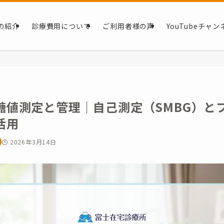
の紹介
診療費用について
ご利用者様の声
YouTubeチャン
糖値測定と管理｜自己測定（SMBG）と
活用
2026年3月14日