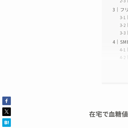
フ
S
在宅で血糖