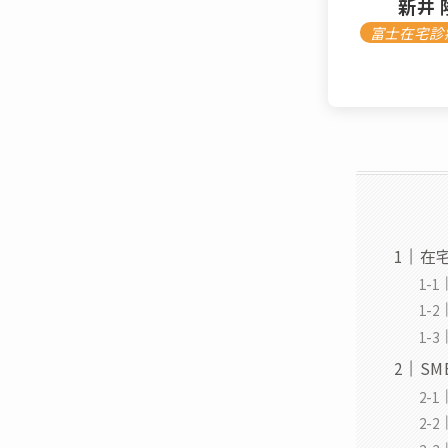
新井 
富士在宅診
在
S