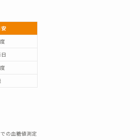
目安
程度
毎日
程度
談
宅での血糖値測定