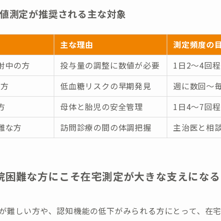
値測定が推奨される主な対象
主な理由
測定頻度の
射中の方
投与量の調整に数値が必要
1日2〜4回
の方
低血糖リスクの早期発見
週に数回〜
方
母体と胎児の安全管理
1日4〜7回
難な方
訪問診療の間の体調把握
主治医と相
院困難な方にこそ在宅測定が大きな支えになる
が難しい方や、認知機能の低下がみられる方にとって、在