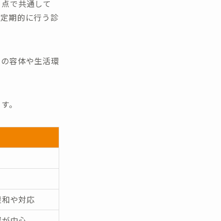
う点で共通して
て定期的に行う診
んの容体や生活環
ます。
緩和や対応
置が中心