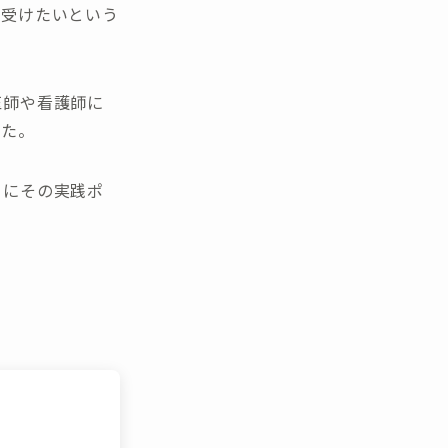
を受けたいという
医師や看護師に
した。
らにその実践ポ