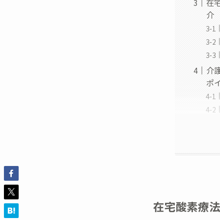
在
介
介
ポ
在宅酸素療