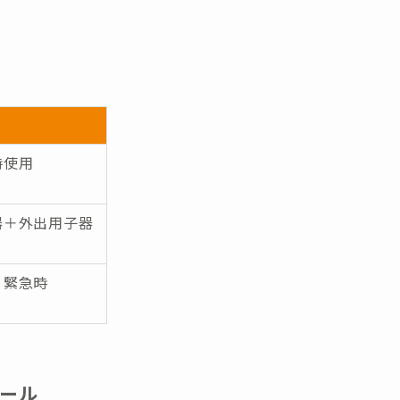
時使用
器＋外出用子器
・緊急時
ール