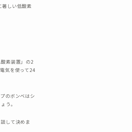
時に著しい低酸素
酸素装置」の2
電気を使って24
イプのボンベはシ
しょう。
相談して決めま