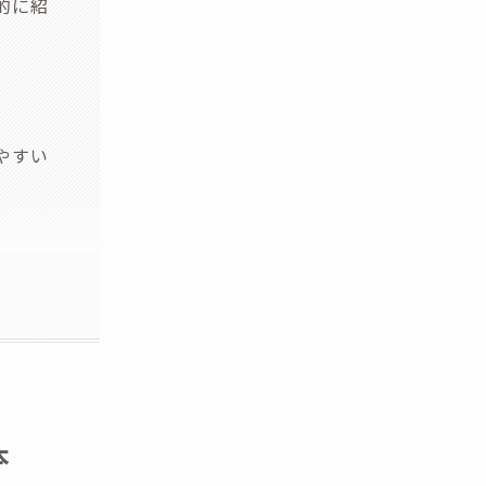
的に紹
やすい
本