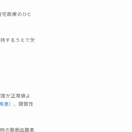
在宅医療のひと
維持するうえで欠
濃度が正常値よ
肺疾患）
、間質性
静時の動脈血酸素