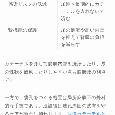
感染リスクの低減
尿道へ長期的にカテ
ーテルを入れないで
済む
腎機能の保護
尿の逆流や高い内圧
を抑えて腎臓の負担
を減らす
カテーテルを介して膀胱内部を洗浄したり、尿
の性状を観察したりしやすい点も膀胱瘻の利点
です。
一方で、瘻孔をつくる処置は局所麻酔下の外科
的な手技であり、造設後は瘻孔周囲の皮膚を守
るケアが新たに加わります。
尿道カテーテルと