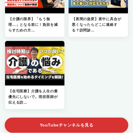
【介護の限界】「もう無
【夜間の急変】夜中に具合が
理…」となる前に！負担を減
悪くなったらどこに連絡す
らすための方…
る？訪問診…
【在宅医療】介護を人生の最
優先にしないで。現役医師が
伝える訪…
YouTubeチャンネルを見る