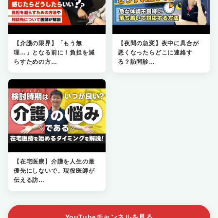
【介護の限界】「もう無
【夜間の急変】夜中に具合が
理…」となる前に！負担を減
悪くなったらどこに連絡す
らすための方…
る？訪問診…
【在宅医療】介護を人生の最
優先にしないで。現役医師が
伝える訪…
YouTubeチャンネルを見る