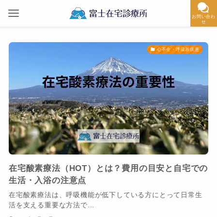
お問い合わ
せ
心不全・呼吸器疾患
在宅酸素療法（HOT）とは？費用の目安と自宅での
生活・入浴の注意点
在宅酸素療法は、呼吸機能が低下している方にとって日常生
活を支える重要な方法で...