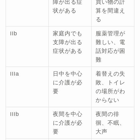
障が出る症
買い物の計
状がある
算を間違え
る
IIb
家庭内でも
服薬管理が
支障が出る
難しい、電
症状がある
話対応が困
難
IIIa
日中を中心
着替えの失
に介護が必
敗、トイレ
要
の場所がわ
からない
IIIb
夜間を中心
夜間の徘
に介護が必
徊、不眠、
要
大声