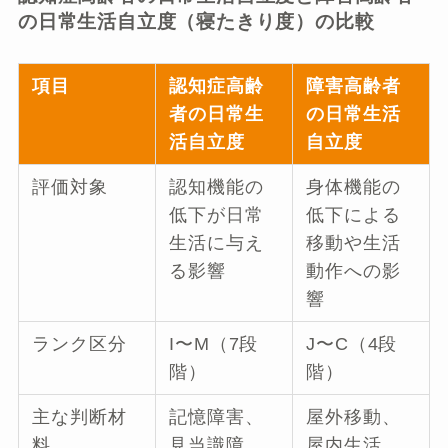
の日常生活自立度（寝たきり度）の比較
項目
認知症高齢
障害高齢者
者の日常生
の日常生活
活自立度
自立度
評価対象
認知機能の
身体機能の
低下が日常
低下による
生活に与え
移動や生活
る影響
動作への影
響
ランク区分
I〜M（7段
J〜C（4段
階）
階）
主な判断材
記憶障害、
屋外移動、
料
見当識障
屋内生活、