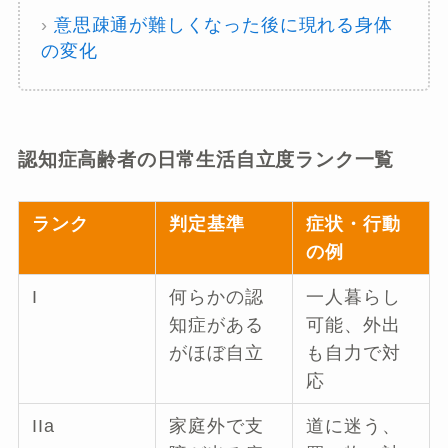
›
意思疎通が難しくなった後に現れる身体
の変化
認知症高齢者の日常生活自立度ランク一覧
ランク
判定基準
症状・行動
の例
I
何らかの認
一人暮らし
知症がある
可能、外出
がほぼ自立
も自力で対
応
IIa
家庭外で支
道に迷う、