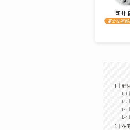
新井 
富士在宅診
糖
在