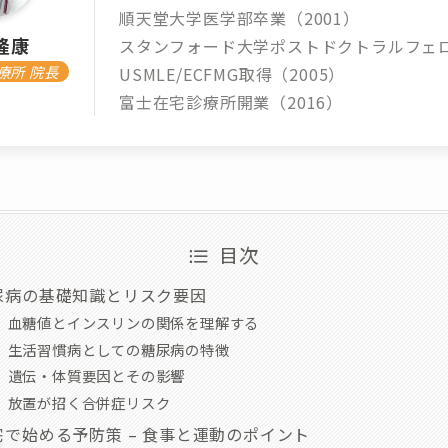
順天堂大学医学部卒業（2001）
隆康
スタンフォード大学ポストドクトラルフェ
療所 院長
USMLE/ECFMG取得（2005）
富士在宅診療所開業（2016）
目次
尿病の基礎知識とリスク要因
血糖値とインスリンの関係を理解する
生活習慣病としての糖尿病の特徴
遺伝・体質要因とその影響
放置が招く合併症リスク
宅で始める予防策 – 食事と運動のポイント