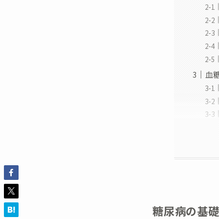
血
糖尿病の基