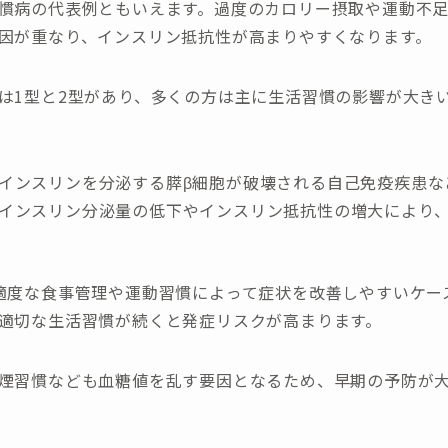
慣病の代表例ともいえます。過度のカロリー摂取や運動不
因が重なり、インスリン抵抗性が高まりやすくなります。
は1型と2型があり、多くの方は主に生活習慣の影響が大き
：インスリンを分泌する膵β細胞が破壊される自己免疫疾患な
：インスリン分泌量の低下やインスリン抵抗性の増大により
適度な食事管理や運動習慣によって症状を改善しやすいケー
適切な生活習慣が続くと発症リスクが高まります。
煙習慣なども血糖値を乱す要因となるため、早期の予防が