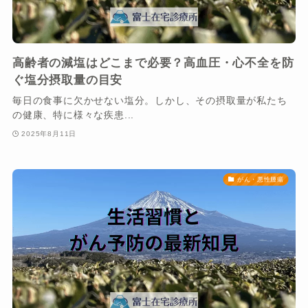
高齢者の減塩はどこまで必要？高血圧・心不全を防
ぐ塩分摂取量の目安
毎日の食事に欠かせない塩分。しかし、その摂取量が私たち
の健康、特に様々な疾患...
2025年8月11日
がん・悪性腫瘍