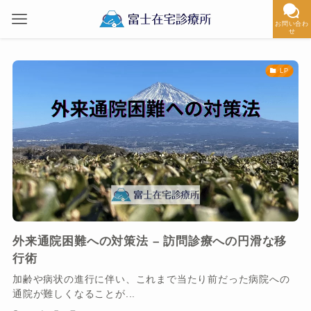
お問い合わ
せ
LP
外来通院困難への対策法 – 訪問診療への円滑な移
行術
加齢や病状の進行に伴い、これまで当たり前だった病院への
通院が難しくなることが...