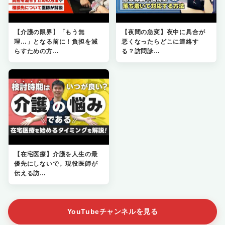
【介護の限界】「もう無
【夜間の急変】夜中に具合が
理…」となる前に！負担を減
悪くなったらどこに連絡す
らすための方…
る？訪問診…
【在宅医療】介護を人生の最
優先にしないで。現役医師が
伝える訪…
YouTubeチャンネルを見る