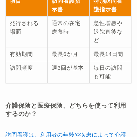
項目
訪問看護指
特別訪問看
示書
護指示書
発行される
通常の在宅
急性増悪や
場面
療養時
退院直後な
ど
有効期間
最長6か月
最長14日間
訪問頻度
週3回が基本
毎日の訪問
も可能
介護保険と医療保険、どちらを使って利用
するのか？
訪問看護は、利用者の年齢や疾患によって介護