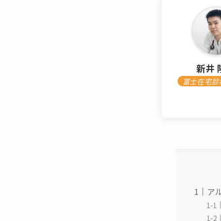
新井 
富士在宅診
ア