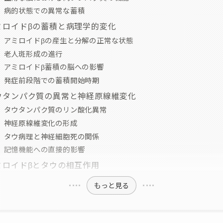
病的状態での異常な蓄積
ミロイドβの蓄積と病理学的変化
アミロイドβの産生と分解の正常な状態
老人斑形成の進行
アミロイドβ蓄積の脳への影響
発症前段階での蓄積開始時期
ウタンパク質の異常と神経原線維変化
タウタンパク質のリン酸化異常
神経原線維変化の形成
タウ病理と神経細胞死の関係
記憶機能への直接的影響
ミロイドβとタウの相互作用
もっと見る