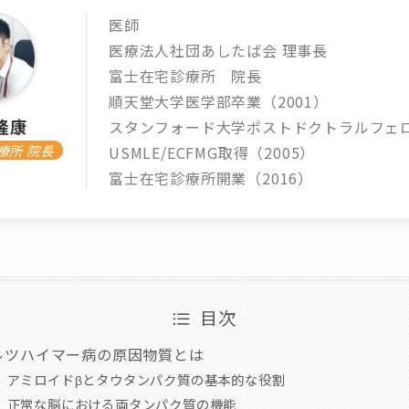
医師
医療法人社団あしたば会 理事長
富士在宅診療所 院長
順天堂大学医学部卒業（2001）
隆康
スタンフォード大学ポストドクトラルフェ
療所 院長
USMLE/ECFMG取得（2005）
富士在宅診療所開業（2016）
目次
ルツハイマー病の原因物質とは
アミロイドβとタウタンパク質の基本的な役割
正常な脳における両タンパク質の機能