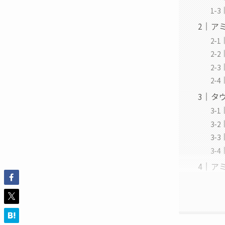
ア
タ
ア