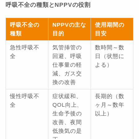
呼吸不全の種類とNPPVの役割
呼吸不全の
NPPVの主な
使用期間の
種類
目的
目安
急性呼吸不
気管挿管の
数時間～数
全
回避、呼吸
日（状態に
仕事量の軽
よる）
減、ガス交
換の改善
慢性呼吸不
症状緩和、
長期的（数
全
QOL向上、
ヶ月～数年
生命予後の
以上）
改善、夜間
低換気の是