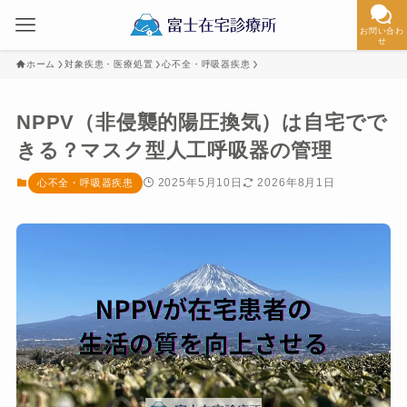
お問い合わ
せ
ホーム
対象疾患・医療処置
心不全・呼吸器疾患
NPPV（非侵襲的陽圧換気）は自宅でで
きる？マスク型人工呼吸器の管理
2025年5月10日
2026年8月1日
心不全・呼吸器疾患