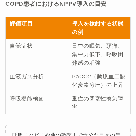
COPD患者におけるNPPV導入の目安
評価項目
導入を検討する状態
の例
自覚症状
日中の眠気、頭痛、
集中力低下、呼吸困
難感の増強
血液ガス分析
PaCO2（動脈血二酸
化炭素分圧）の上昇
呼吸機能検査
重症の閉塞性換気障
害
呼吸リハビリや薬の調整まで含めた日々の管