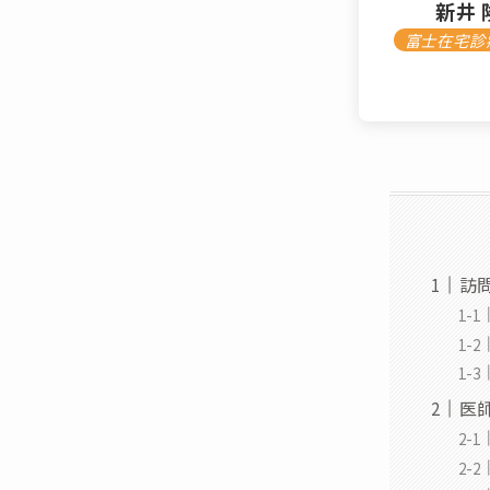
新井 
富士在宅診
訪
医