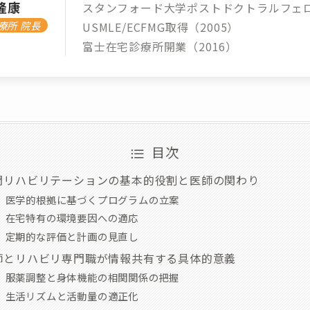
隆康
スタンフォード大学ポストドクトラルフェ
療所 院長
USMLE/ECFMG取得（2005）
富士在宅診療所開業（2016）
目次
問リハビリテーションの基本的役割と医師の関わり
医学的根拠に基づくプログラムの立案
在宅特有の環境要因への適応
定期的な評価と計画の見直し
師とリハビリ専門職が情報共有する具体的意義
服薬調整と身体機能の相関関係の把握
生活リズムと活動量の適正化