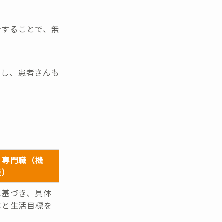
合することで、無
供し、患者さんも
リ専門職（機
援）
に基づき、具体
容と生活目標を