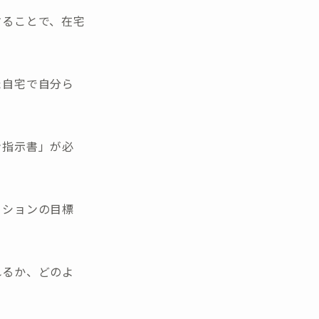
することで、在宅
た自宅で自分ら
ン指示書」が必
ーションの目標
れるか、どのよ