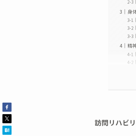
身
精
訪問リハビ