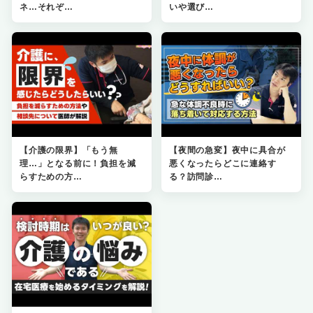
ネ…それぞ…
いや選び…
【介護の限界】「もう無
【夜間の急変】夜中に具合が
理…」となる前に！負担を減
悪くなったらどこに連絡す
らすための方…
る？訪問診…