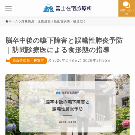
お問い合わ
せ
ホーム
対象疾患・医療処置
脳血管疾患・後遺症
脳卒中後の嚥下障害と誤嚥性肺炎予防
｜訪問診療医による食形態の指導
2026年2月8日
2026年2月25日
脳血管疾患・後遺症