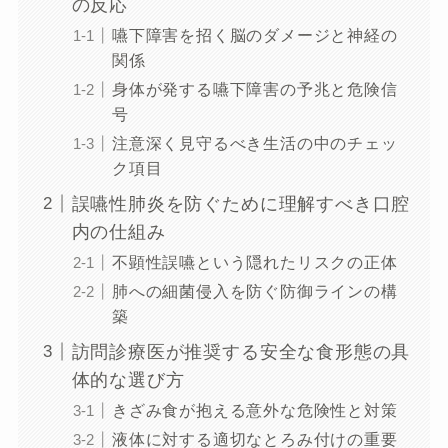
の反応
嚥下障害を招く脳のダメージと神経の
関係
身体が発する嚥下障害の予兆と危険信
号
注意深く見守るべき生活の中のチェッ
ク項目
誤嚥性肺炎を防ぐために理解すべき口腔
内の仕組み
不顕性誤嚥という隠れたリスクの正体
肺への細菌侵入を防ぐ防御ラインの構
築
訪問診療医が推奨する安全な食形態の具
体的な選び方
きざみ食が抱える意外な危険性と対策
液体に対する適切なとろみ付けの重要