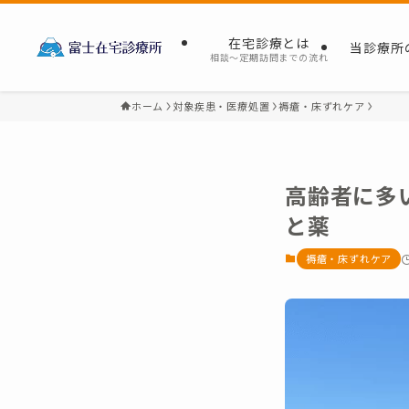
在宅診療とは
当診療所
相談～定期訪問までの流れ
ホーム
対象疾患・医療処置
褥瘡・床ずれケア
高齢者に多
と薬
褥瘡・床ずれケア