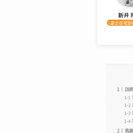
新井 
富士在宅診
訪
高