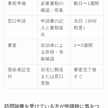
事前準備
必要書類の
数日〜1週間
確認・収集
窓口申請
申請書の記
当日（30分
入と書類提
程度）
出
審査
自治体によ
1〜2週間
る所得・等
級確認
受給者証交
自宅に郵送
審査完了後
付
または窓口
すぐ
受取
訪問診療を受けている方が申請時に気をつ