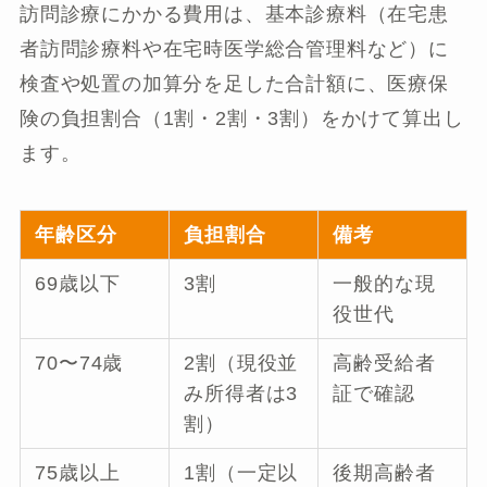
訪問診療にかかる費用は、基本診療料（在宅患
者訪問診療料や在宅時医学総合管理料など）に
検査や処置の加算分を足した合計額に、医療保
険の負担割合（1割・2割・3割）をかけて算出し
ます。
年齢区分
負担割合
備考
69歳以下
3割
一般的な現
役世代
70〜74歳
2割（現役並
高齢受給者
み所得者は3
証で確認
割）
75歳以上
1割（一定以
後期高齢者