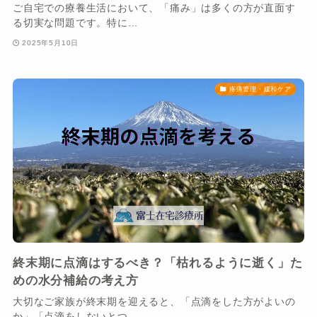
ご自宅での療養生活において、「痛み」は多くの方が直面す
る切実な問題です。特に...
2025年5月10日
疼痛管理・緩和ケア
終末期に点滴はするべき？「枯れるように逝く」た
めの水分補給の考え方
大切なご家族が終末期を迎えると、「点滴をした方がよいの
か」「点滴をしないとつ...