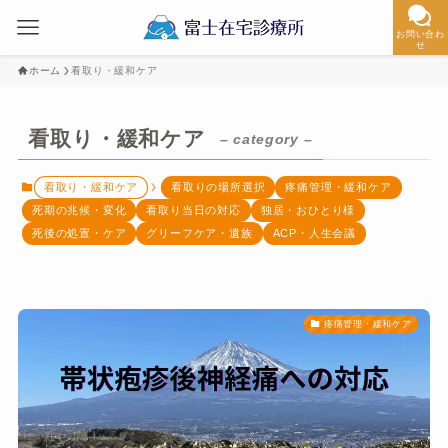
お問い合わ
せ
ホーム
看取り・緩和ケア
看取り・緩和ケア
– category –
看取り・緩和ケア
看取りの場所選択
疼痛管理・緩和ケア
死期の兆候・変化
看取り当日の対応
独居・おひとり様
死後の処置・ケア
グリーフケア・遺族
ACP・人生会議
疼痛管理・緩和ケア