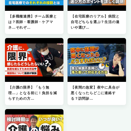
【多職種連携】チーム医療と
【在宅医療のリアル】病院と
は？医師・看護師・ケアマ
自宅どちらを選ぶ？生活の違
ネ…それぞ…
いや選び…
【介護の限界】「もう無
【夜間の急変】夜中に具合が
理…」となる前に！負担を減
悪くなったらどこに連絡す
らすための方…
る？訪問診…