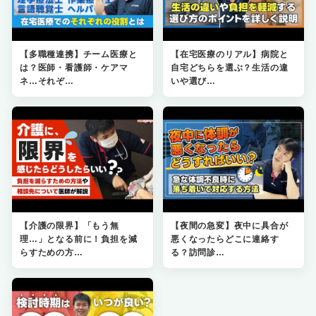
【多職種連携】チーム医療と
【在宅医療のリアル】病院と
は？医師・看護師・ケアマ
自宅どちらを選ぶ？生活の違
ネ…それぞ…
いや選び…
【介護の限界】「もう無
【夜間の急変】夜中に具合が
理…」となる前に！負担を減
悪くなったらどこに連絡す
らすための方…
る？訪問診…