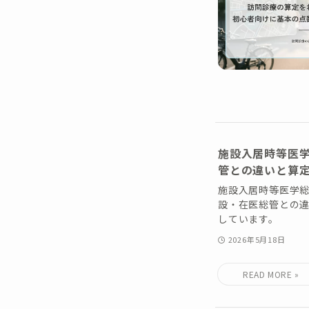
施設入居時等医
管との違いと算
施設入居時等医学
設・在医総管との
しています。
2026年5月18日