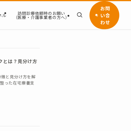
お問
訪問診療依頼時のお願い
い合
ネル
（医療・介護事業者の方へ）
わせ
クとは？見分け方
特徴と見分け方を解
が整った在宅療養支